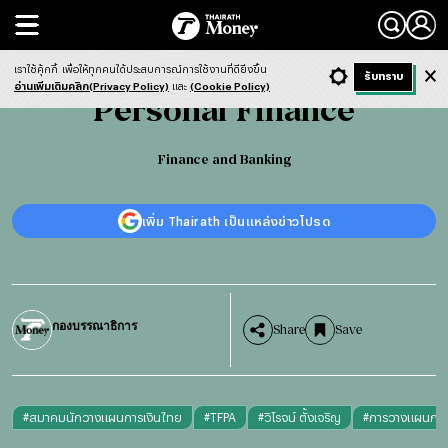
Search
Personal Finance
Finance and Banking
เราใช้คุ้กกี้
เพื่อให้ทุกคนได้ประสบการณ์การใช้งานที่ดียิ่งขึ้น
+ ก
- ก
รับทราบ
Light
Dark
ฟังข่าว
อ่านเพิ่มเติมคลิก(Privacy Policy)
และ
(Cookie Policy)
Personal Finance
Finance and Banking
เพิ่ม Thairath เป็นแหล่งข่าวโปรด
กองบรรณาธิการ
Share
Save
#
สมาคมนักวางแผนการเงินไทย
#
TFPA
#
วิโรจน์ ตั้งเจริญ
#
การวางแผนการ