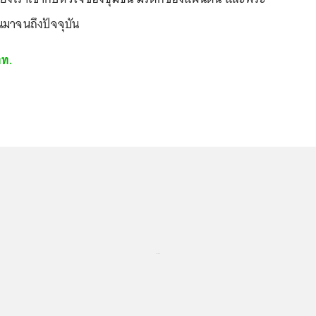
นมาจนถึงปัจจุบัน
ท.
...