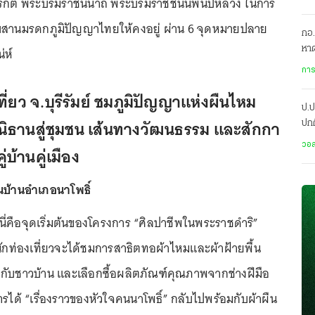
ริกิติ์ พระบรมราชินีนาถ พระบรมราชชนนีพันปีหลวง ในการ
ืบสานมรดกภูมิปัญญาไทยให้คงอยู่ ผ่าน 6 จุดหมายปลาย
กอ.
หาด
่ห์
การ
ที่ยว จ.บุรีรัมย์ ชมภูมิปัญญาแห่งผืนไหม
ป.ป
ธานสู่ชุมชน เส้นทางวัฒนธรรม และสักกา
ปกต
เป็
วอล
คู่บ้านคู่เมือง
้นบ้านอำเภอนาโพธิ์
่นี่คือจุดเริ่มต้นของโครงการ “ศิลปาชีพในพระราชดำริ”
 นักท่องเที่ยวจะได้ชมการสาธิตทอผ้าไหมและผ้าฝ้ายพื้น
ุยกับชาวบ้าน และเลือกซื้อผลิตภัณฑ์คุณภาพจากช่างฝีมือ
รได้ “เรื่องราวของหัวใจคนนาโพธิ์” กลับไปพร้อมกับผ้าผืน