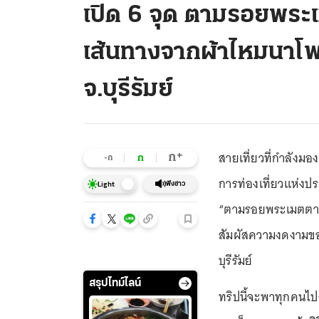
เปิด 6 จุด ตามรอยพระ
เส้นทางจากผ้าไหมนาโพธิ
จ.บุรีรัมย์
สายเที่ยวที่กำลังมอ
+
ก
ก
-ก
การท่องเที่ยวแห่งป
ฟังข่าว
Light
“ตามรอยพระเมตตา เ
สัมผัสความงดงามของผ
บุรีรัมย์
สรุปไทม์ไลน์
ทริปนี้จะพาทุกคนไปส