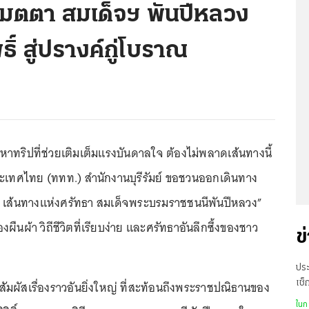
เมตตา สมเด็จฯ พันปีหลวง
์ สู่ปรางค์กู่โบราณ
งหาทริปที่ช่วยเติมเต็มแรงบันดาลใจ ต้องไม่พลาดเส้นทางนี้
ระเทศไทย (ททท.) สำนักงานบุรีรัมย์ ขอชวนออกเดินทาง
ส้นทางแห่งศรัทธา สมเด็จพระบรมราชชนนีพันปีหลวง”
ืนผ้า วิถีชีวิตที่เรียบง่าย และศรัทธาอันลึกซึ้งของชาว
ข
ประ
ัมผัสเรื่องราวอันยิ่งใหญ่ ที่สะท้อนถึงพระราชปณิธานของ
เช็
ตก
ในก