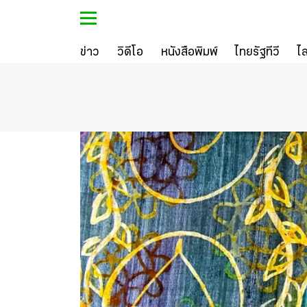
ข่าว
วิดีโอ
หนังสือพิมพ์
ไทยรัฐทีวี
ไ