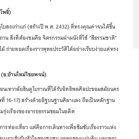
โพธิ์)
บสถเก่าแก่ (สร้างปี พ.ศ. 2432) ที่ทรงคุณค่าจนได้ขึ้น
น สิ่งที่ต้องชมคือ จิตรกรรมฝาผนังที่ใช้ “สีธรรมชาติ”
้ ถ่ายทอดเรื่องราวพุทธประวัติได้อย่างเรียบง่ายแต่ทรง
 (อ.บ้านใหม่ไชยพจน์)
ือนเทวาลัยฮินดูโบราณที่ได้รับอิทธิพลศิลปะขอมสมัยนคร
ที่ 16-17) สร้างด้วยอิฐบนฐานศิลาแลง ถือเป็นหลักฐาน
ามรุ่งเรืองของอารยธรรมขอมในอดีต
าการท่องเที่ยว แต่คือการเดินทางเพื่อซึมซับเรื่องราวแห่ง
มโยงเราเข้ากับหัวใจของชุมชน มรดกของแผ่นดิน และพระ