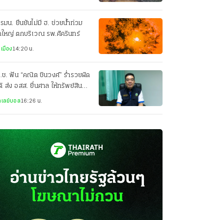
รมน. ยืนยันไม่มี ฮ. ช่วยน้ำท่วม
ใหญ่ ตกบริเวณ รพ.ศิครินทร์
เมือง
14:20 น.
.ช. ฟัน “คณิต ชินวงศ์” ร่ำรวยผิด
ิ ส่ง อสส. ยื่นศาล ให้ทรัพย์สินตก
นของแผ่นดิน
เลย์บอล
16:26 น.