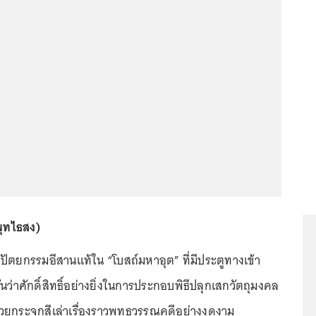
พุทไธสง)
ตยกรรมอีสานแท้ใน “โบสถ์มหาอุต” ที่มีประตูทางเข้า
กันว่าศักดิ์สิทธิ์อย่างยิ่งในการประกอบพิธีปลุกเสกวัตถุมงคล
วยกระจกสีเล่าเรื่องราวพุทธวรรณคดีอย่างงดงาม