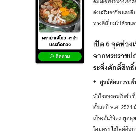
สมเด็จพระนางเจ้าสิ
ส่งเสริมอาชีพและส
ทางที่เปี่ยมไปด้วยเสน
ดราม่าเจ๊โอว มาม่า
เปิด 6 จุดท่องเ
บรรทัดทอง
จากพระราชปณิ
ติดตาม
ระสิ่งศักดิ์สิทธิ์
ศูนย์หัตถกรรมพื
หัวใจของคนรักผ้า ที
ตั้งแต่ปี พ.ศ. 2524
เมืองอันวิจิตร พูดค
โดยตรง ไฮไลต์คือกา