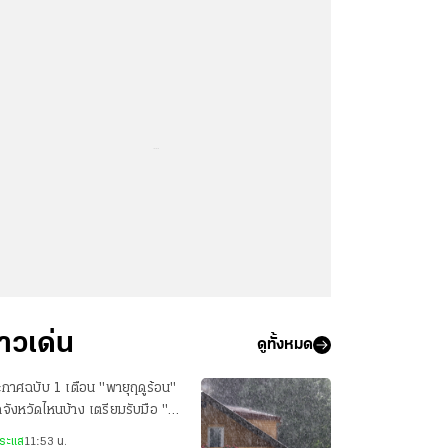
...
่าวเด่น
ดูทั้งหมด
กาศฉบับ 1 เตือน "พายุฤดูร้อน"
กจังหวัดไหนบ้าง เตรียมรับมือ "ฝน
หนัก"
ระแส
11:53 น.