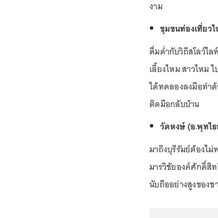
งาม
ชุมชนท่องเที่ยว
ดื่มด่ำกับวิถีสโลว์ไ
เลี้ยงไหม สาวไหม ไป
ได้ทดลองลงมือทำด้
ติดมือกลับบ้าน
วัดหงษ์ (อ.พุทไธ
มาถึงบุรีรัมย์ต้อง
มารวิชัยองค์ศักดิ์สิท
นับถืออย่างสูงของชา