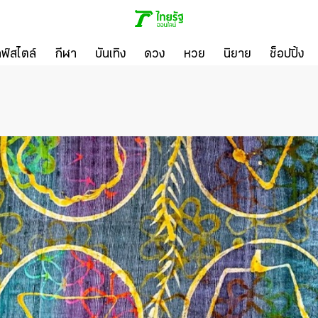
ลฟ์สไตล์
กีฬา
บันเทิง
ดวง
หวย
นิยาย
ช็อปปิ้ง