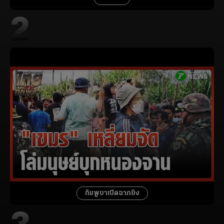
2
กัมพูชาเปิดฉากยิง