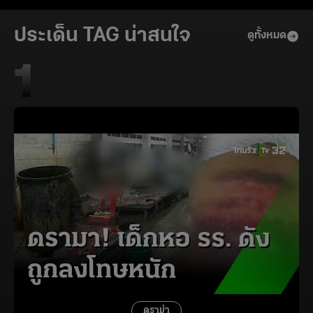
พูดคุย และ
หน้ากลุ่มมวลชน P-
พิจารณาเงื่อนไข
Move ที่กระทรวง
ประเด็น TAG น่าสนใจ
ดูทั้งหมด
วงเงิน ลุ้นได้ใช้ปลาย
มหาดไทย
ปีนี้
1
ดราม่า