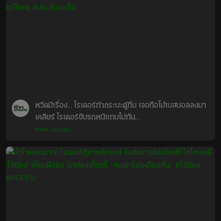
หวิดมีเรื่อง... ไรเดอร์ท้ากระบะตู้ทึบ เจอถือไม้เบสบอลลงมา
เคลียร์ ไรเดอร์ขับรถหนีแทบไม่ทัน

News Update
#ไทยรัฐออนไลน์ #ไทยรัฐแคร์ชัวร์ #ประกันอุบัติเหตุ 
#ประกันมะเร็ง