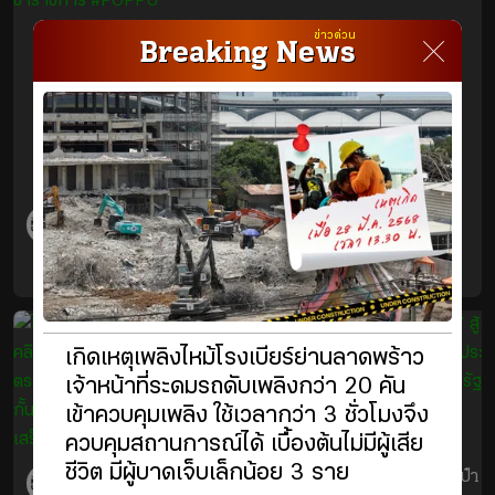
ข่าวด่วน
Breaking News
ปรุงจัด ดีกว่าปรุงจืด! สาวข้าราชการ มั่นใจวันนี้สวย แต่ง
หน้าให้สดใส ดีกว่าไม่แต่งมันจืดชืด

News Update
#ปรุงจืด #ปรุงจัด #แต่งหน้า #สาวข้าราชการ #POPPU
เกิดเหตุเพลิงไหม้โรงเบียร์ย่านลาดพร้าว
เจ้าหน้าที่ระดมรถดับเพลิงกว่า 20 คัน
เข้าควบคุมเพลิง ใช้เวลากว่า 3 ชั่วโมงจึง
ควบคุมสถานการณ์ได้ เบื้องต้นไม่มีผู้เสีย
ชีวิต มีผู้บาดเจ็บเล็กน้อย 3 ราย
ไม่ยอมฟังเสียงเตือน... 
ลูกอึ่งบืนของแม่... “เป๋า