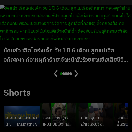
ชัดแล้ว เสือโคร่งเด็ก วัย 1 ปี 6 เดือน ลูกแม่เสือ
อภิญญา ก่อเหตุทำร้ายเจ้าหน้าที่ห้วยขาแข้งเสียชีวิต
ชี้สาเหตุทำไมเสือถึงทำร้ายมนุษย์ ยันยังไม่ใช่เสือกิน
คน พร้อมเปิดมาตรการจัดการ ลูกเสือที่ก่อเหตุ ตั้ง
กล้องสังเกตพฤติกรรม หากมีแนวโน้มโจมตีเจ้า
Shorts
หน้าที่ซ้ำ ต้องจับปรับพฤติกรรม #เสือโคร่ง #ห้วย
ขาแข้ง #เจ้าหน้าที่พิทักษ์ป่าห้วยขาแข้ง
ข้าวเม่าหมี่: ลักษณะ
รองนายกฯ ศุภจี
นาทีชุลมุน! เจ้า
เล่าที่มา
ไทย | ThairathTV
เผยไทยเที่ยวไทย
หน้าที่กองอาสา
พี่เอิร์น ท
พลัส อยู่ระหว่างการ
รักษาดินแดนเผชิญ
ปลายจนล