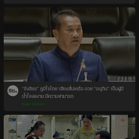
มาขอโทษ ทั้งนี้ไม้กั้น
คดงอเล็กน้อย

โดยเหตุการณ์นี้เกิดขึ้น
บริเวณซอยศาลาธรรมส
พน์ 58 หน้าโรงเรียนวัด
ปรุณาวาส เป็นเครื่องกั้น
ถนน ชนิดทำงานอัตโนมัติ 
ก่อนเข้าสถานีศาลายา 
โชคดีขบวนรถกำลังชลอ
เข้าสถานี จึงไม่มีผู้ได้รับ
บาดเจ็บ

“รังสิกร” ภูมิใจไทย เสียงสั่นเครือ อวย “อนุทิน” เป็นผู้มี
น้ำใจงดงาม มีความสามารถ
#รถไฟ #ไทยรัฐออนไลน์
News Update