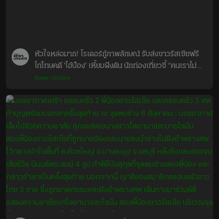
หัวใจหล่อมาก! ไรเดอร์กู้ภาพลักษณ์ รับส่งชาวรัสเซียฟรี 
ไถ่โทษคดี 'ไอ้ป๋อง' เหี้ยมฝังดิน นักท่องเที่ยวชี้ “คนเราไม่
เหมือนกัน”

News Update
#ไอ้ป๋อง #POPPU