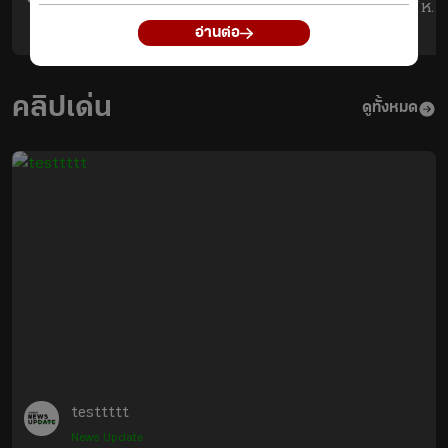
เจ้าของคลิปเล่าในวันเกิด
ตุง” สู้ ๆ ขึ้นโต๊ะให้ได้ หนุ่
เหตุ เจ้าหน้าที่ออกตรวจ
เซเลปตัวอวบประจำ
อ่านต่อ
News Update
News Update
ซ่อมประจำวันและเปลี่ยน
โรงเรียน ใครเห็นก็เอ็นดู

คานกั้นถนนท่อนใหม่ เมื่อ
คลิปเด่น
เปลี่ยนคานแล้วเสร็จได้รับ
#ไทยรัฐออนไลน์  
ดูทั้งหมด
แจ้งว่า กำลังจะมีขบวน
#ไทยรัฐหน้าฮ้าน
รถไฟผ่าน จึงได้ถ่ายคลิป
หลังจบงาน ดูการขึ้นลง
ของเครื่องกั้น 

เมื่อเครื่องกั้นได้ส่งเสียง
ดังร้องเตือน และไฟ
จราจรได้ติดประมาณ 10 
วินาที คานถึงจะลงมาปิด
ถนน จู่ ๆ รถตู้สีขาววิ่ง
เยียบคันเร่งเข้ามาในจุด
เกิดเหตุ จนเกิดเหตุดัง
testtttt
กล่าวขึ้น ก่อนที่หลังจาก
นั้นคนขับรถตู้สีขาวจะลง
News Update