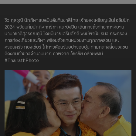
วิว กุลวุฒิ นักกีฬาแบดมินตันทีมชาติไทย เจ้าของเหรียญเงินโอลิมปิก
2024 พร้อมทีมนักกีฬากรีฑา และยิงปืน เดินทางถึงท่าอากาศยาน
นานาชาติสุวรรณภูมิ โดยมีนายเสริมศักดิ์​ พงษ์พานิช รมว.กระทรวง
การท่องเที่ยวและกีฬา พร้อมตัวแทนหน่วยงานทุกภาคส่วน และ
ครอบครัว กองเชียร์ ให้การต้อนรับอย่างอบอุ่น ท่ามกลางสื่อมวลชน
ติดตามทำข่าวจำนวนมาก ภาพจาก วัชรชัย คล้ายพงษ์
#ThairathPhoto