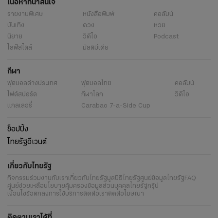
เนื้อหาที่น่าสนใจ
รายงานพิเศษ
หนังสือพิมพ์
คอลัมน์
บันเทิง
ดวง
หวย
นิยาย
วิดีโอ
Podcast
ไลฟ์สไตล์
มัลติมีเดีย
กีฬา
ฟุตบอลต่่างประเทศ
ฟุตบอลไทย
คอลัมน์
ไฟต์สปอร์ต
กีฬาโลก
วิดีโอ
แกลเลอรี่
Carabao 7-a-Side Cup
ช็อปปิ้ง
ไทยรัฐอีเวนต์
เกี่ยวกับไทยรัฐ
กิจกรรม
ร่วมงานกับเรา
เกี่ยวกับไทยรัฐ
มูลนิธิไทยรัฐ
ศูนย์ข้อมูลไทยรัฐ
FAQ
ศูนย์ช่วยเหลือ
นโยบายคุ้มครองข้อมูลส่วนบุคคลไทยรัฐกรุ๊ป
เงื่อนไขข้อตกลงการใช้บริการ
ติดต่อเรา
ติดต่อโฆษณา
ติดตามเราได้ที่