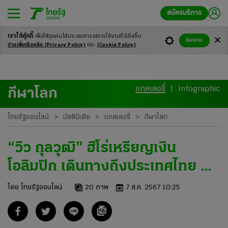
สมัครบริการ
เราใช้คุ้กกี้
เพื่อให้ทุกคนได้ประสบ
การณ์การใช้งานที่ดียิ่งขึ้น
รับทราบ
อ่านเพิ่มเติมคลิก
(Privacy Policy)
และ
(Cookie Policy)
แกลเลอรี่
Infographic
กีฬาโลก
ไทยรัฐออนไลน์
มัลติมีเดีย
แกลเลอรี่
กีฬาโลก
“วิว กุลวุฒิ” ฮีโร่เหรียญเงิน
โอลิมปิก เดินทางถึงประเทศไทย คน
ไทยต้อนรับอบอุ่น
โดย ไทยรัฐออนไลน์
20
ภาพ
7 ส.ค. 2567 10:25