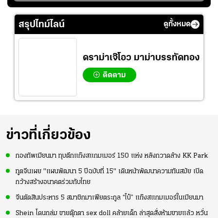
รมว.แรงงาน และ
สื่อข่าวถามปมข้อมูล
หัวหน้า #พรรคเพื่อ
ราชการรั่วไหล “ถ่าย
สรุปไทม์ไลน์
ดูทั้งหมด
ไทย โชว์สื่อ
นานแล้ว”
ดราม่าเจ๊โอว มาม่าบรรทัดทอง
ติดตาม
ข่าวที่เกี่ยวข้อง
กองทัพเมียนมา ทุบตึกแก๊งสแกมเมอร์ 150 แห่ง หลังกวาดล้าง KK Park
ทูตจีนเผย "แผนพัฒนา 5 ปีฉบับที่ 15" เดินหน้าพัฒนาความทันสมัย เปิด
กว้างสร้างอนาคตร่วมกับไทย
จีนตัดสินประหาร 5 สมาชิกมาเฟียตระกูล “ไป๋” แก๊งสแกมเมอร์ในเมียนมา
Shein โดนถล่ม ขายตุ๊กตา sex doll คล้ายเด็ก ล่าสุดสั่งห้ามขายแล้ว หวั่น