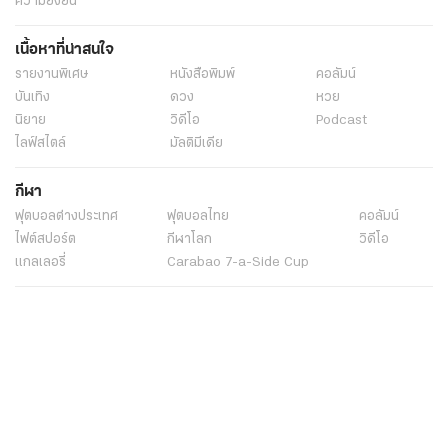
ความยั่งยืน
เนื้อหาที่น่าสนใจ
รายงานพิเศษ
หนังสือพิมพ์
คอลัมน์
บันเทิง
ดวง
หวย
นิยาย
วิดีโอ
Podcast
ไลฟ์สไตล์
มัลติมีเดีย
กีฬา
ฟุตบอลต่่างประเทศ
ฟุตบอลไทย
คอลัมน์
ไฟต์สปอร์ต
กีฬาโลก
วิดีโอ
แกลเลอรี่
Carabao 7-a-Side Cup
ช็อปปิ้ง
ไทยรัฐอีเวนต์
เกี่ยวกับไทยรัฐ
กิจกรรม
ร่วมงานกับเรา
เกี่ยวกับไทยรัฐ
มูลนิธิไทยรัฐ
ศูนย์ข้อมูลไทยรัฐ
FAQ
ศูนย์ช่วยเหลือ
นโยบายคุ้มครองข้อมูลส่วนบุคคลไทยรัฐกรุ๊ป
เงื่อนไขข้อตกลงการใช้บริการ
ติดต่อเรา
ติดต่อโฆษณา