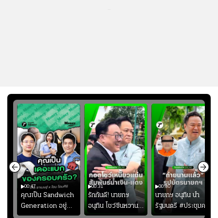
...
00:47
00:31
00:30
บ
คุณเป็น Sandwich
รักกันดี! นายกฯ
นายกฯ อนุทิน นำ
Generation อยู่
อนุทิน โชว์ซีนหวาน
รัฐมนตรี #ประชุมค
หรือเปล่า?
โอบกอด “จุลพันธ์”
รม ตอบสั้นๆ หลังผู้