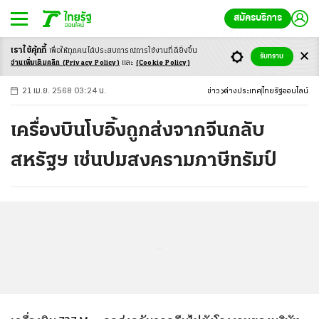
สมัครบริการ
เราใช้คุ้กกี้
เพื่อให้ทุกคนได้ประสบ
การณ์การใช้งานที่ดียิ่งขึ้น
+
ก
ก
-ก
รับทราบ
อ่านเพิ่มเติมคลิก
(Privacy Policy)
และ
(Cookie Policy)
21 เม.ย. 2568 03:24 น.
ข่าว
ต่างประเทศ
ไทยรัฐออนไลน์
เครื่องบินโบอิ้งถูกส่งจากจีนกลับ
สหรัฐฯ เซ่นปมสงครามภาษีทรัมป์
...