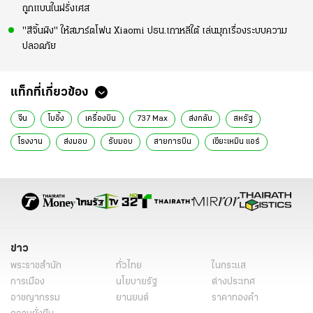
ถูกแบนในฝรั่งเศส
"สีจิ้นผิง" ให้สมาร์ตโฟน Xiaomi ปธน.เกาหลีใต้ เล่นมุกเรื่องระบบความ
ปลอดภัย
แท็กที่เกี่ยวข้อง
จีน
โบอิ้ง
เครื่องบิน
737 Max
ส่งกลับ
สหรัฐ
โรงงาน
ส่งมอบ
รับมอบ
สายการบิน
เซียะเหมิน แอร์
Xiamen Air
โดนัลด์ ทรัมป์
ทรัมป์ขึ้นภาษี
ทรัมป์ประกาศขึ้นภาษี
ทรัมป์ขึ้นภาษีไทย
ทรัมป์เก็บภาษี
ทรัมป์ขึ้นภาษีนำเข้า
กำแพงภาษี
ภาษีต่างตอบแทน
reciprocal tariff
ภาษีสหรัฐอเมริกา
สหรัฐอเมริกาขึ้นภาษี
ข่าวต่างประเทศ
ข่าวต่างประเทศ ไทยรัฐ
ข่าว
ข่าวต่างประเทศ ไทยรัฐออนไลน์
เรื่องเด่น
ข่าววันนี้
ข่าวทั่วไป
พระราชสำนัก
ทั่วไทย
ในกระแส
การเมือง
นโยบายรัฐ
ต่างประเทศ
อาชญากรรม
ยานยนต์
ราคาทองคำ