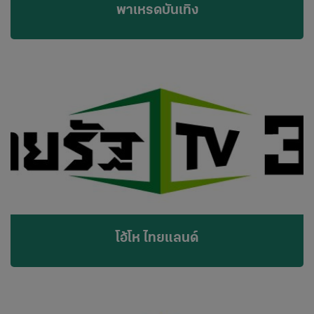
พาเหรดบันเทิง
โอ้โห ไทยแลนด์