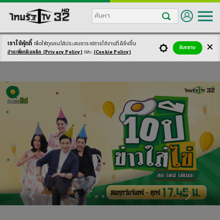
หน้
เราใช้คุ้กกี้
เพื่อให้ทุกคนได้ประสบ
การณ์การใช้งานที่ดียิ่งขึ้น
รับทราบ
อ่านเพิ่มเติมคลิก
(Privacy Policy)
และ
(Cookie Policy)
ราย
ผัง
ผู้
Liv
หมวดว
ดูย้
วาไร