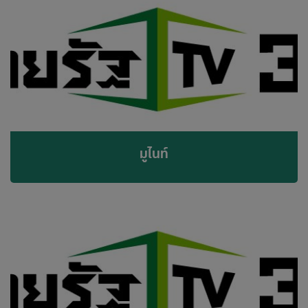
มูไนท์