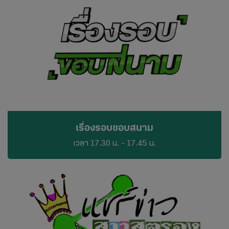
ข่าว
กีฬ
Yo
Fa
Twi
เรื่องรอบขอบสนาม
เวลา 17.30 น. - 17.45 น.
ติด
สมั
ติด