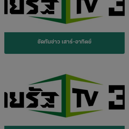
ชัดทันข่าว เสาร์-อาทิตย์