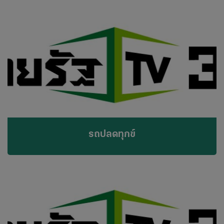
รถปลดทุกข์