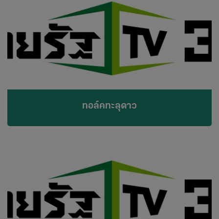
ทอล์คทะลุดาว